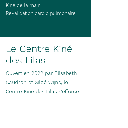
Kiné de la main
Revalidation cardio pulmonaire
Le Centre Kiné
des Lilas
Ouvert en 2022 par Elisabeth
Caudron et Siloé Wijns, le
Centre Kiné des Lilas s'efforce
de promouvoir la santé et le
bien être au sens large.
L'équipe du centre est