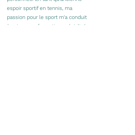
espoir sportif en tennis, ma
passion pour le sport m'a conduit
à suivre une formation spécialisée
en kinésithérapie du sport.
Dans l'optique de vous offrir des
soins de qualité, je continue
d'explorer d'autres formations
pour rester à la pointe des
avancées.